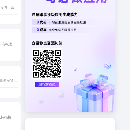
Stamped.io整合评价、忠诚度与生命周期自动化，打造Shopify电商复购增长与客户终身价值提升平台。
CustomGPT.ai帮助企业无代码构建基于私有内容的精准AI代理，提供反幻觉回答与来源引用。
Algomo为电商SaaS企业提供多渠道AI智能客服机器人，实现24/7自动响应订单查询销售引导与无缝人工转接。
在线表单构建平台Jotform支持拖拽创建专业表单、支付集成、电子签名、预约管理和自动化工作流。