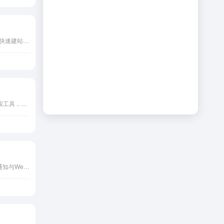
AI驱动家居服务营销平台，快速建站社交优化报价调度一站式增长。
Seamless.AI专注AI销售线索工具，通过实时数据搜索、意图信号与自动化外联，帮助B2B团队快速构建管道并提升成交效率。
PushOwl专注Shopify推送通知与Web Push，实现弃购恢复、促销激活与个性化营销的电商增长工具。