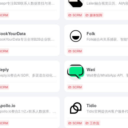
Kaspr专注B2B联系人数据查找与潜在客户挖掘，实现电话邮箱实时提取与销售情报加速的智能平台。
SCRM
SCRM
媒体矩阵
BookYourData
Folk
BookYourData专注全球B2B企业联系人数据库与精准潜在客户列表，实现高准确率数据采购与销售线索生成平台。
SCRM
SCRM
Reply
Wati
Reply.io整合AI SDR、多渠道自动化与高可达性工具，成为B2B销售团队规模化冷启动与管道填充的智能平台.
SCRM
SCRM
pollo.io
Tidio
Apollo.io整合2.1亿+联系人数据库、AI个性化触达与全流程销售自动化，成为B2B团队高效构建管道与关闭交易的核心工具。
SCRM
SCRM
工作流