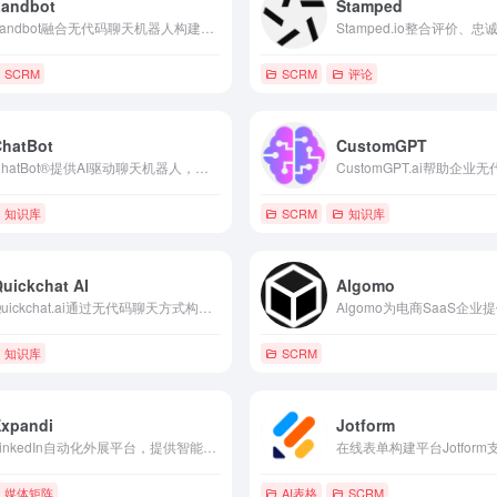
Landbot
Stamped
Landbot融合无代码聊天机器人构建、AI智能对话、多渠道自动化与销售转化，打造高效对话式营销与客服平台。
SCRM
SCRM
评论
ChatBot
CustomGPT
ChatBot®提供AI驱动聊天机器人，支持网站多渠道自动化客服、即时响应、销售引导与无缝人工转接，帮助企业高效提升客户服务与收入。
知识库
SCRM
知识库
uickchat AI
Algomo
Quickchat.ai通过无代码聊天方式构建企业专属AI代理，支持RAG精准回答、动作自动化与多平台部署，实现高效客服与业务增长。
知识库
SCRM
Expandi
Jotform
LinkedIn自动化外展平台，提供智能序列、全渠道跟进、个性化内容与安全云端运行，适用于销售、营销与代理机构的潜在客户开发。
媒体矩阵
AI表格
SCRM