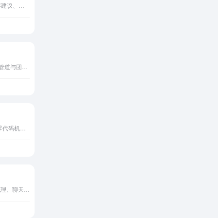
Later融合视觉日历、AI内容建议、跨平台调度与Linkin.bio落地页，打造专业社交媒体自动化管理平台。
Folk融合AI关系捕获、智能管道与团队共享，打造无负担的现代智能CRM与人脉管理平台。
Wati整合WhatsApp API、零代码机器人与多渠道管理，成为电商与品牌首选的WhatsApp客服营销自动化平台。
Tidio官网提供AI客户服务代理、聊天支持与帮助台工具，实现自动化对话、主动营销与多渠道管理，助力业务高效增长。