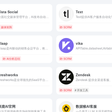
ista Social
Text
全面社交媒体管理平台，AI发布自动化分析监听声誉一站式工具。
媒体矩阵
SCRM
Claap
vika
Claap是AI驱动的销售会议平台，将对话转化为笔记、洞察和自动化行动。
APITable,datasheet,Airtable
AI分析总结
SCRM
Freshworks
Zendesk
Freshworks是全球领先的SaaS平台，提供AI驱动的客户服务、营销自动化及ITSM软件，助力企业实现卓越的客户与员工体验。
SCRM
# 开发工具
驯鹿AI官网
数据猴AI客服
专注于跨境电商市场的智能客服工具，驯鹿AI依托通用大语言模型技术，提供智能客服和销售机器人服务，支持多语言实时翻译和全球客户管理。