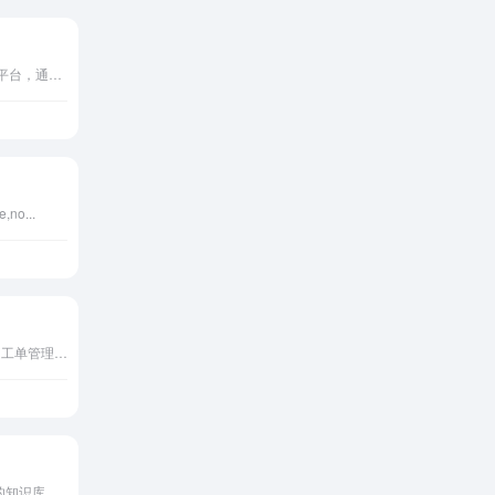
Text提供AI客户服务自动化平台，通过多渠道智能代理实现支持转销售增长。
,no...
Zendesk 提供全渠道客服、工单管理、AI 自动化与客户体验管理的一体化解决方案
一个基于 LLM 大语言模型的知识库的集成客服系统，提供开箱即用的智能客服解决方案。