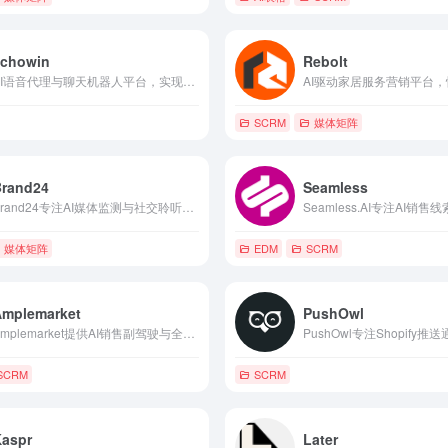
echowin
Rebolt
AI语音代理与聊天机器人平台，实现24/7自动客户沟通与业务流程优化。
SCRM
媒体矩阵
Brand24
Seamless
Brand24专注AI媒体监测与社交聆听，实时追踪品牌提及、情感分析与异常警报，帮助团队高效管理在线声誉与营销效果。
媒体矩阵
EDM
SCRM
Amplemarket
PushOwl
Amplemarket提供AI销售副驾驶与全栈B2B销售工具，助力团队精准获客、多渠道高效触达并加速营收增长。
SCRM
SCRM
Kaspr
Later