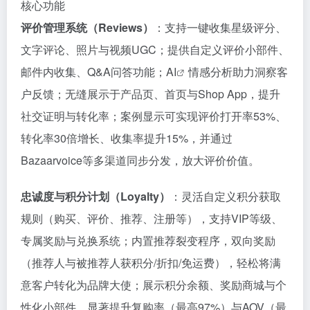
核心功能
评价管理系统（Reviews）
：支持一键收集星级评分、
文字评论、照片与视频UGC；提供自定义评价小部件、
邮件内收集、Q&A问答功能；
AI
情感分析助力洞察客
户反馈；无缝展示于产品页、首页与Shop App，提升
社交证明与转化率；案例显示可实现评价打开率53%、
转化率30倍增长、收集率提升15%，并通过
Bazaarvoice等多渠道同步分发，放大评价价值。
忠诚度与积分计划（Loyalty）
：灵活自定义积分获取
规则（购买、评价、推荐、注册等），支持VIP等级、
专属奖励与兑换系统；内置推荐裂变程序，双向奖励
（推荐人与被推荐人获积分/折扣/免运费），轻松将满
意客户转化为品牌大使；展示积分余额、奖励商城与个
性化小部件，显著提升复购率（最高97%）与AOV（最