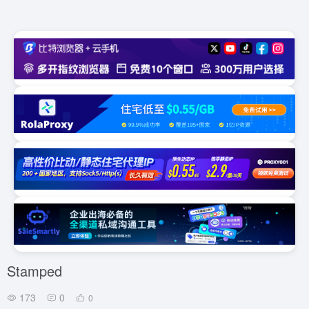
Stamped
173
0
0