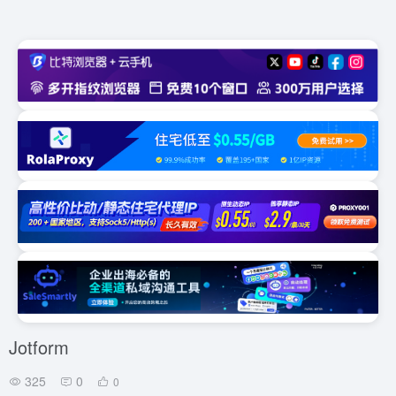
Jotform
325
0
0