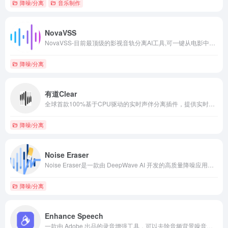
降噪/分离
音乐制作
NovaVSS
NovaVSS-目前最顶级的影视音轨分离AI工具,可一键从电影中提取人声、提取音乐、提取特效声,质量要远高于UVR5等音轨分离方案
降噪/分离
有道Clear
全球首款100%基于CPU驱动的实时声伴分离插件，提供实时音轨分离、智能音效优化、非实时处理等主要功能。
降噪/分离
Noise Eraser
Noise Eraser是一款由 DeepWave AI 开发的高质量降噪应用程序，Noise Eraser 使用人工智能将人声与其他声音分开并消除不需要的噪音。
降噪/分离
Enhance Speech
一款由 Adobe 出品的录音增强工具，可以去除音频背景噪音，让语音或者录音听起来就像在专业录音室中录制一样，使音频具有专业录音室品质录音的干净、专业的声音。