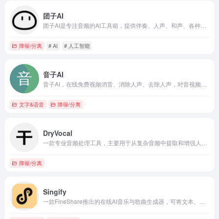
团子AI
团子AI是专注音频的AI工具箱，提供伴奏、人声、和声、各种乐器的提取和消除、还有众多诸如AI无损升降调、AI混响移除等“黑科技”功能。零门槛，快，简单，而且好。一款集伴奏人声提取、乐器分离及无损音频升降调等功能于一体的在线人工智能音乐处理 工具箱。便携式音箱
降噪/分离
# AI
# 人工智能
音子AI
音子AI，在线免费视频消音、消除人声、去除人声，对音视频文件自动消除人声部分，保留背景音乐，去除视频当中的人说话的声音。​便携式音箱
文字&语音
降噪/分离
DryVocal
一款专业音频处理工具，主要用于从复杂音频中提取和增强人声，特别适合获取干净的“干声”（未经处理的人声）。
降噪/分离
Singify
一款FineShare推出的在线AI音乐与歌曲生成器，可将文本、歌词或视频转化为完整歌曲。同时也提供AI翻唱、分轨、歌词生成等功能。