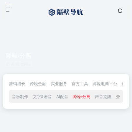
降噪/分离
共 39 篇网址
营销增长
跨境金融
实业服务
官方工具
跨境电商平台
运营
音乐制作
文字&语音
AI配音
降噪/分离
声音克隆
变声器