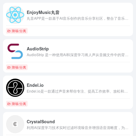
EnjoyMusic丸音
丸音APP是一款基于AI音乐创作的音乐分享社区，整合了音乐滤镜，伴奏分离，人声美化，语音去噪等有趣的音乐玩法。便携式音箱
降噪/分离
AudioStrip
AudioStrip 是一种使用AI和深度学习将人声从音频文件中的背景音乐分离出来的工具。
降噪/分离
Endel.io
Endel.io是一款通过声音来帮你专注、提高工作效率、放松和改善睡眠质量的应用。
降噪/分离
CrystalSound
利用AI深度学习技术实时过滤环境噪音并增强语音清晰度，为远程会议及内容创作者提供专业音频优化服务。