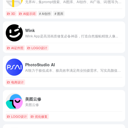
无界AI，集prompt搜索、AI图库、AI创作、AI广场、词/图等为一体。提供一站式AI搜索-创作-交流-分享服务。
3D
AI提示词
# AI创作
# 图库
Wink
Wink App是高清画质修复必备神器，打造自然服帖精致人像...
AI证件照
LOGO设计
PhotoStudio AI
AI致力于极低成本、极高效率满足商业拍摄需求。写实高颜值AI...
电商设计
美图云修
美图云修
LOGO设计
优化修复