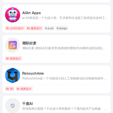
AIArt Apps
ai Art资源是一个为设计师、艺术家和生成器工程师提供各种工具和资源的网站，他们对AI艺术感兴趣。该网站提供灵感、创作工具、学习材料和一个社区，让个体能够与其他志同道合的人联系。它还为生成器工程师提供了生成资源。
LOGO设计
服装设计
# ai art
# design
潮际好麦
潮际好麦-虚拟试衣|换背景|电商模特图制作|AI模特|虚拟试鞋|高质量电商模特图生成|AICG电商营销|潮际主设
电商设计
Retouch4me
Retouch4me是一个功能强大的人工智能驱动的后期修饰插件,它简单易用,专注于人像摄影后期处理。
3D
电商设计
千鹿AI
跨境电商出图慢？不会设计营销素材？千鹿AI提供产品精修、AI模特、万物迁移、图片翻译、图片去水印等强大功能，帮你高效产出爆款营销素材。