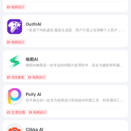
电商设计
OutfitAI
一款基于AI的虚拟 服装生成器，用户只需上传清晰个人照片，OutfitAI就可以对图像进行处理，将用户选定的服装虚拟“穿”在你上传的个人人物身上，快速生成虚拟试穿的效果图。
电商设计
咻图AI
咻图AI修图是一款专业的AI图片处理软件，旨在为摄影师和摄影爱好者提供高效、智能、便捷的照片处理解决方案最佳摄像机
优化修复
电商设计
Poify AI
快手推出的一款专为电商设计的高效AI作图工具，和普通AI工具一样，Poify具备“文生图”“图生图”功能，还支持AI戴饰品、AI试戴、模特试衣等功能。
文/图生图
电商设计
Clikka AI