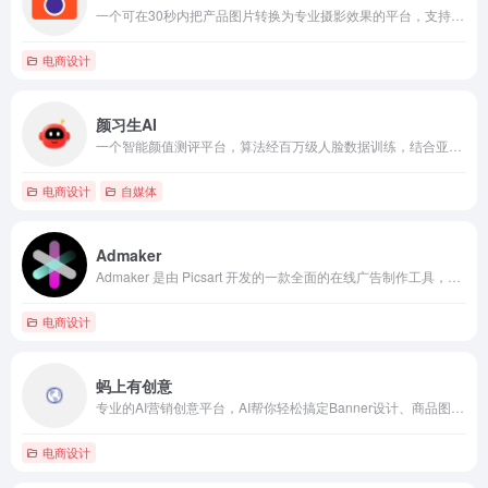
一个可在30秒内把产品图片转换为专业摄影效果的平台，支持上传任意产品图。用户还能上传风格参考图，让AI复制其光影和氛围。
电商设计
颜习生AI
一个智能颜值测评平台，算法经百万级人脸数据训练，结合亚洲美学标准，能精准分析面部特点，通过分析面部特征，提供妆容、发型、穿搭等全方位提升建议。
电商设计
自媒体
Admaker
Admaker 是由 Picsart 开发的一款全面的在线广告制作工具，结合了最佳体验和技术，使每个人都能快速免费在线创建广告。
电商设计
蚂上有创意
专业的AI营销创意平台，AI帮你轻松搞定Banner设计、商品图优化、海报设计，素材图优化。更有AI创意诊断助手，基于大数据帮你分析高点击率营销素材的秘密，助力商家营销获得高回报。内置海量免费商用素材/模板，一站搞定设计。AIGC功能也超简单，自由对话模式，聊聊天就把创意图做好了！
电商设计