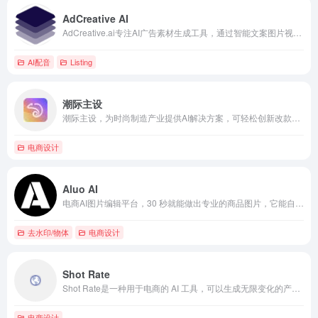
AdCreative AI
AdCreative.ai专注AI广告素材生成工具，通过智能文案图片视频批量创建与品牌一致性优化，帮助商家高效生产高转化广告创意并加速投放增长。
AI配音
Listing
潮际主设
潮际主设，为时尚制造产业提供AI解决方案，可轻松创新改款，一键生成设计灵感，款式细节、颜色、面料、图案随心改，AIGC赋能重塑时尚设计流程，提效服装设计、电商营销、平面设计工作流，高效生产创意，图像生成算法，时尚生成大模型\v
电商设计
Aluo AI
电商AI图片编辑平台，30 秒就能做出专业的商品图片，它能自动扣背景、生成商品图、制作场景图，尺寸能适配 20 多个主流电商平台。
去水印/物体
电商设计
Shot Rate
Shot Rate是一种用于电商的 AI 工具，可以生成无限变化的产品图像。它使用基于用户原始图像训练的自定义 AI 模型，为营销和宣传材料创建独特且高质量的产品视觉效果。
电商设计