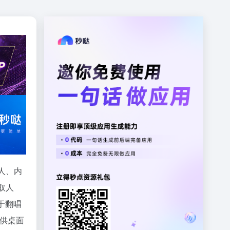
人、内
取人
于翻唱
供桌面