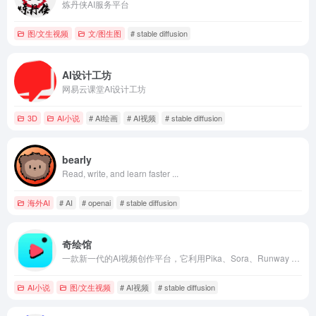
炼丹侠AI服务平台
图/文生视频
文/图生图
# stable diffusion
AI设计工坊
网易云课堂AI设计工坊
3D
AI小说
# AI绘画
# AI视频
# stable diffusion
bearly
Read, write, and learn faster ...
海外AI
# AI
# openai
# stable diffusion
奇绘馆
一款新一代的AI视频创作平台，它利用Pika、Sora、Runway Gen3等经典大模型，提供文本转换为高质量AI视频的功能，适用于多种场景，如抖音短视频、小说推文、AI短片、AI电影等创作。
AI小说
图/文生视频
# AI视频
# stable diffusion