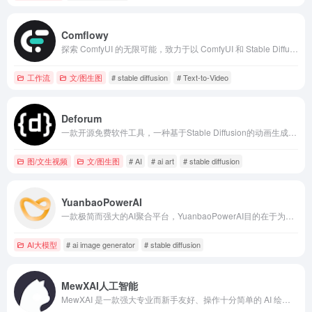
Comflowy
探索 ComfyUI 的无限可能，致力于以 ComfyUI 和 Stable Diffusion 为核心，打造更优质的生产工具、构建开发者与用户内容社区。
工作流
文/图生图
# stable diffusion
# Text-to-Video
Deforum
一款开源免费软件工具，一种基于Stable Diffusion的动画生成工具，它可以根据文本描述或参考视频生成连续的图像序列，并将它们拼接在一起以创建视频。
图/文生视频
文/图生图
# AI
# ai art
# stable diffusion
YuanbaoPowerAI
一款极简而强大的AI聚合平台，YuanbaoPowerAI目的在于为用户提供便捷的人工智能服务。
AI大模型
# ai image generator
# stable diffusion
MewXAI人工智能
MewXAI 是一款强大专业而新手友好、操作十分简单的 AI 绘画创作平台，为你的创作和想象力而生。