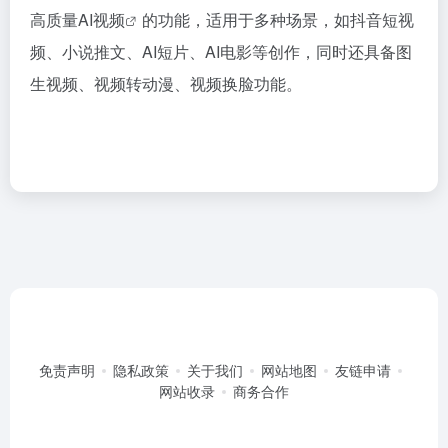
高质量
AI视频
的功能，适用于多种场景，如抖音短视
频、小说推文、AI短片、AI电影等创作，同时还具备图
生视频、视频转动漫、视频换脸功能。
免责声明
隐私政策
关于我们
网站地图
友链申请
网站收录
商务合作