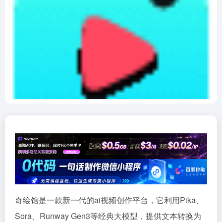
奇绘馆是一款新一代的ai视频创作平台，它利用Pika、
Sora、Runway Gen3等经典大模型，提供文本转换为