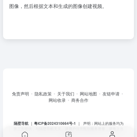
图像，然后根据文本和生成的图像创建视频。
免责声明
隐私政策
关于我们
网站地图
友链申请
网站收录
商务合作
隔壁导航
|
粤ICP备2024310664号-1
| 声明：网站上的服务均为
第三方提供，与隔壁导航无关。请用户注意甄别服务质量，避免上当
受骗。