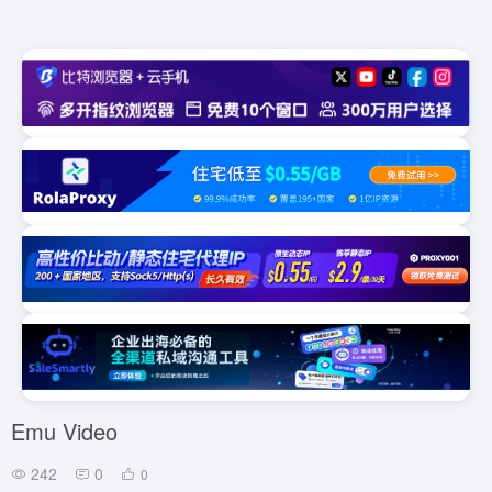
Emu Video
242
0
0