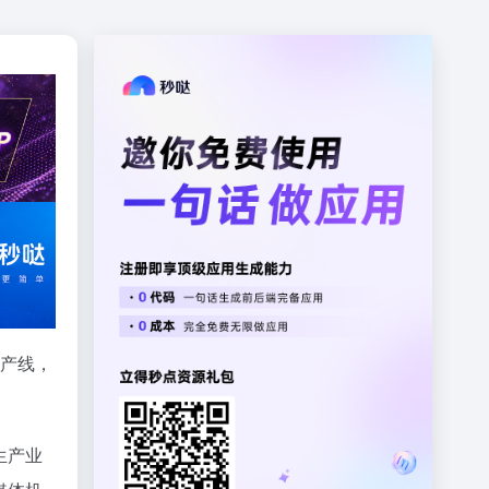
生产线，
生产业