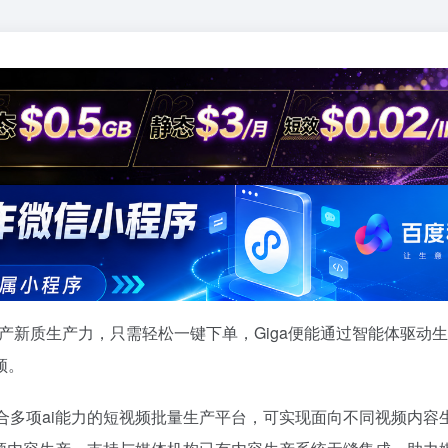
生产新质生产力，只需轻松一键下单，Giga便能通过智能体驱动
频。
融合多项ai能力的短视频批量生产平台，可实现面向不同视频内容