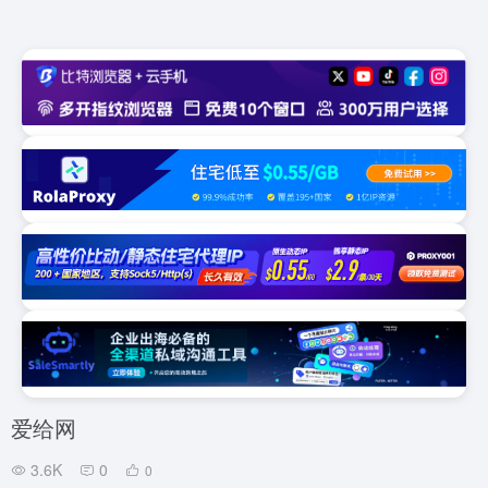
爱给网
3.6K
0
0