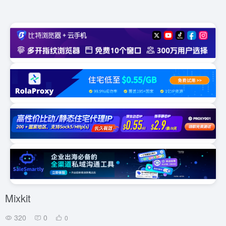
Mixkit
320
0
0