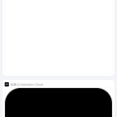
端脑云Cephalon Cloud