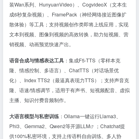
装Wan系列、HunyuanVideo）、CogvideoX（文本生
成6秒复杂视频）、FramePack（神经网络接近图像扩
散体验）等工具；支持视频创作类即将上线应用，实现
文本到视频、图像到视频的高效转换，助力短视频、营
销视频、动画预览快速产出。
语音合成与情感表达工具
：集成F5-TTS（零样本克
隆、情感控制、多语言）、ChatTTS（对话场景优
化）、Index TTS2（最逼真表现力TTS）；支持声音克
隆、语速/情感调节，适用于有声书、短视频配音、虚拟
主播、知识付费音频制作。
大语言模型与私密训练
：Ollama一键运行Llama3、
Phi3、Gemma2、Qwen2等开源
LLM
；Chatchat提
供100%私密环境，支持上传语料自由训练、多人协