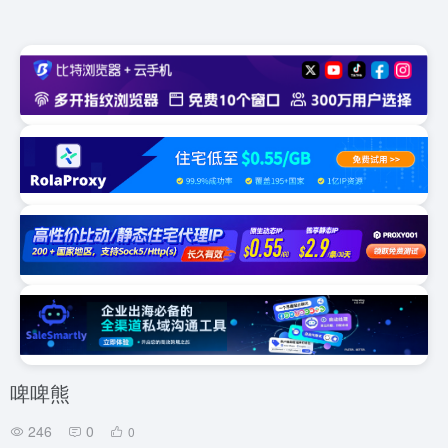
啤啤熊
246
0
0