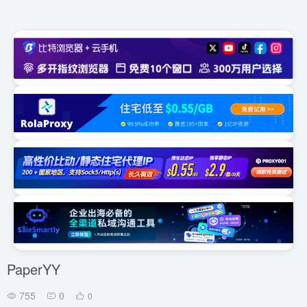
PaperYY
755
0
0