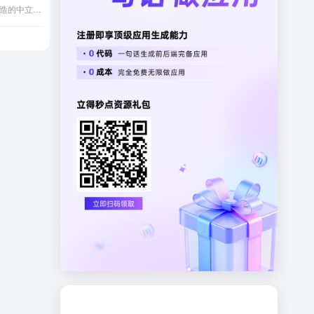
Wisemodel，始智AI团队打造的中立开放AI开源社区平台，旨在打造中国版 “HuggingFace”。