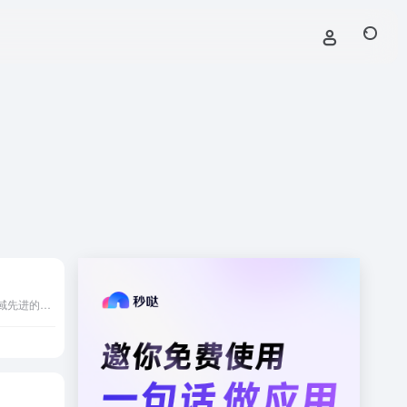
ModelScope——汇聚各领域先进的机器学习模型，提供模型探索体验、推理、训练、部署和应用的一站式服务。在这里，共建模型开源社区，发现、学习、定制和分享心仪的模型。