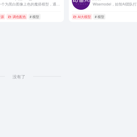
一个为黑白图像上色的魔搭模型，通过双解码器实现逼真的图像着色，输入一张黑白图像，实现端到端的全图上色，返回上色处理后的彩色图像。
I开源
调色配色
# 模型
AI大模型
# 模型
没有了