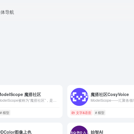
媒体导航
ModelScope 魔搭社区
魔搭社区CosyVoice
ModelScope被称为“魔搭社区”，是国内首个中文AI模型开源社区，由阿里巴巴通义实验室联合CCF开源发展委员会发起的模型开源社区及创新平台，旨在通过开放的社区合作，构建深度学习相关的模型开源社区，并开放给全球的开发者使用。
# 模型
文字&语音
# 模型
DDColor图像上色
始智AI