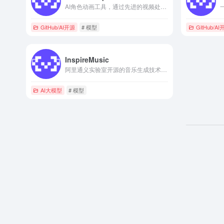
AI角色动画工具，通过先进的视频处理和3D渲染技术，MotionShop能够高效地将视频中的某个角色替换为3D人物，同时不改变视频中的其他场景和人物。
GitHub/AI开源
# 模型
GitHub/A
InspireMusic
阿里通义实验室开源的音乐生成技术，一款集音乐生成、歌曲生成、音频生成能力为一体的开源AIGC工具包。
AI大模型
# 模型