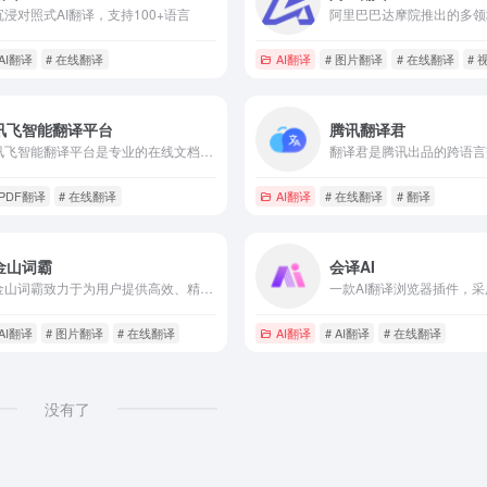
沉浸对照式AI翻译，支持100+语言
 AI翻译
# 在线翻译
AI翻译
# 图片翻译
# 在线翻译
#
讯飞智能翻译平台
腾讯翻译君
讯飞智能翻译平台是专业的在线文档翻译平台,提供PDF/Word/Excel/PPT文件翻译、图片识别翻译、在线翻译等服务,支持22种文档格式以及60多种语种和中文互译,译文结果高度还原原文样式排版。涵盖期刊论文、法律、金融、计算机、能源、体育、医疗等多个领域翻译，翻译更精准。
翻译君是腾讯出品的跨语言
 PDF翻译
# 在线翻译
AI翻译
# 在线翻译
# 翻译
金山词霸
会译AI
金山词霸致力于为用户提供高效、精准的在线翻译服务，支持中、英、日、韩、德、法等177种语言在线翻译，涵盖即时免费的AI智能翻译、英语翻译、俄语翻译、日语翻译、韩语翻译、图片翻译、文档翻译、中英润色校对、续写扩写等功能。我们的爱词霸翻译器在线助力英文学习者高效翻译，提升写作能力。
 AI翻译
# 图片翻译
# 在线翻译
AI翻译
# AI翻译
# 在线翻译
没有了