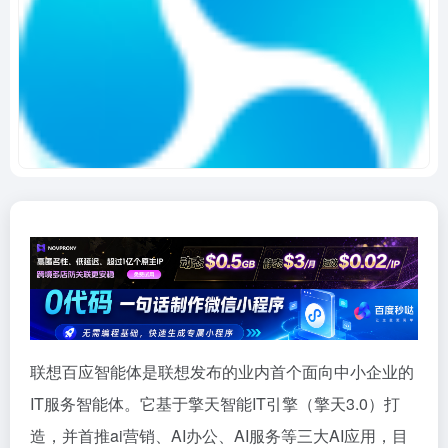
联想百应智能体是联想发布的业内首个面向中小企业的
IT服务智能体。它基于擎天智能IT引擎（擎天3.0）打
造，并首推ai营销、AI办公、AI服务等三大AI应用，目