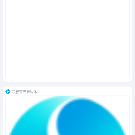
联想百应智能体