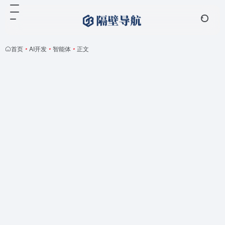
首页
•
AI开发
•
智能体
•
正文