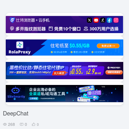
DeepChat
268
0
0