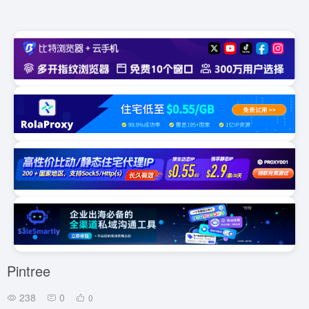
Pintree
238
0
0