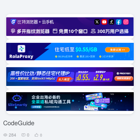
CodeGuide
284
0
0