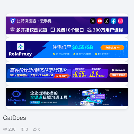
CatDoes
230
0
0