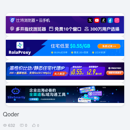
Qoder
632
0
0