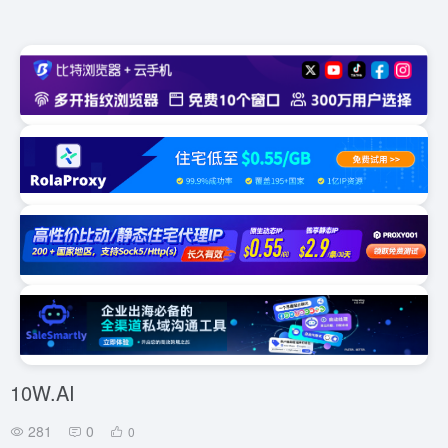
10W.AI
281
0
0