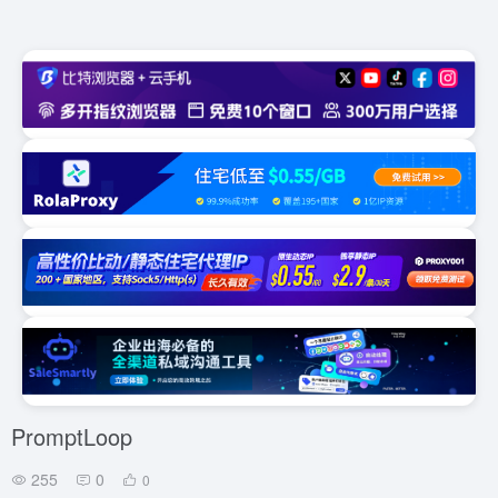
PromptLoop
255
0
0