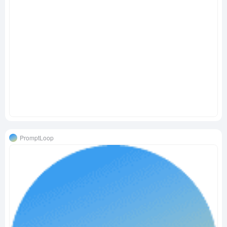
PromptLoop