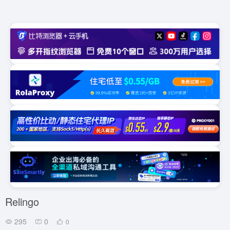
Relingo
295
0
0