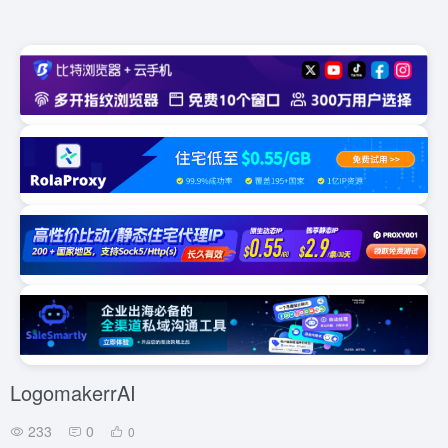
LogomakerrAI
233
0
0