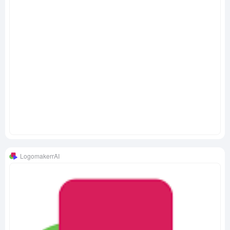
LogomakerrAI