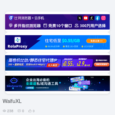
WaifuXL
238
0
0