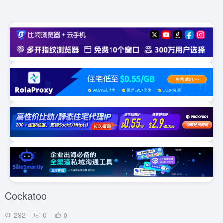
Cockatoo
292
0
0