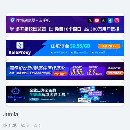
Jumia
1.2K
0
0