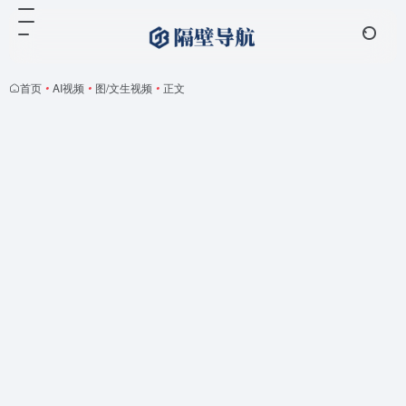
首页
•
AI视频
•
图/文生视频
•
正文