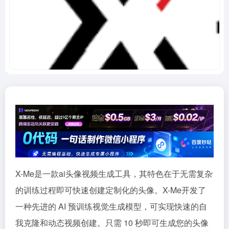
X-Me是一款ai头像视频生成工具，其特色在于无需复杂
的训练过程即可快速创建定制化的头像。X-Me开发了
一种先进的 AI 预训练视觉生成模型，可实现快速的自
我克隆和动态视频创建。只需 10 秒即可生成您的头像