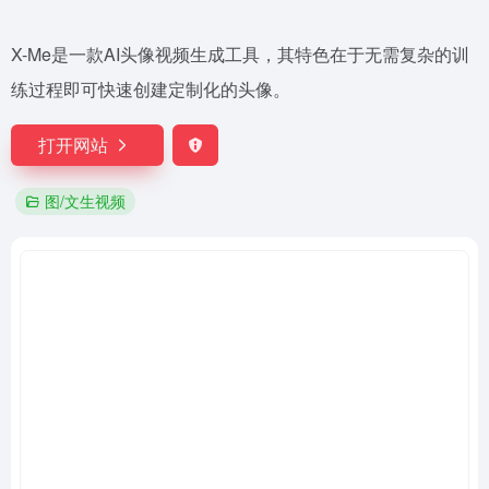
X-Me是一款AI头像视频生成工具，其特色在于无需复杂的训
练过程即可快速创建定制化的头像。
打开网站
图/文生视频