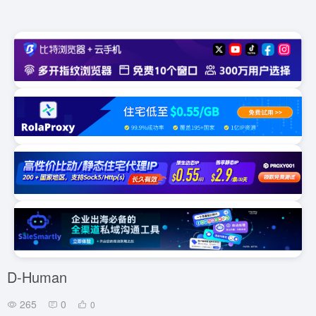
D-Human
265
0
0