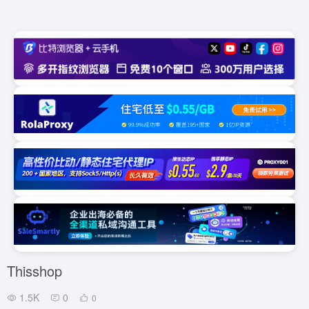
Thisshop
1.5K
0
0