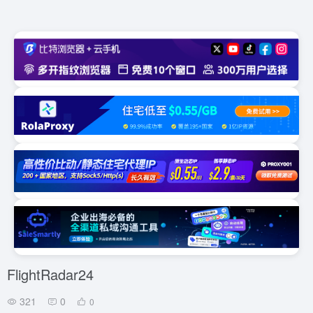
FlightRadar24
321
0
0