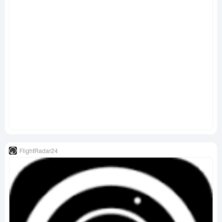
FlightRadar24