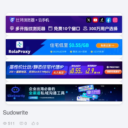
Sudowrite
511
0
0