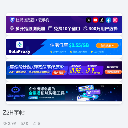
Z2H字帖
2.9K
0
0