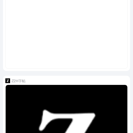
Z2H字帖