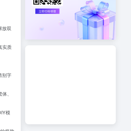
解放双
真实质
错别字
繁体、
IY模