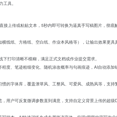
力工具。
种格式直接上传或粘贴文本，5秒内即可转换为逼真手写稿图片，彻底
如横线纸、方格纸、空白纸、作业本风格等），让输出效果更具
确保线下打印清晰不模糊，满足正式文档或作业提交需求。
齐程度、笔迹粗细变化、随机涂改概率与勾画痕迹，AI自动添加
习惯的字体库，覆盖潦草风、工整风、可爱风、成熟风等，支持
览，用户可反复微调参数直到满意，支持自定义背景上传的超级D