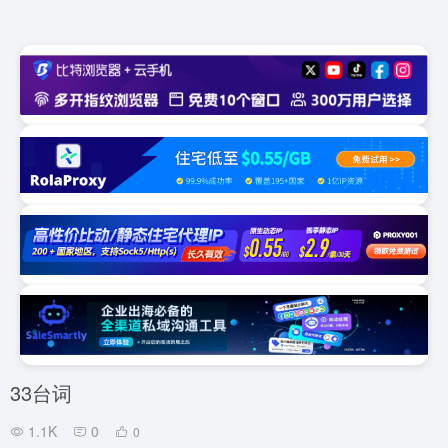
33台词
1.1K
0
0