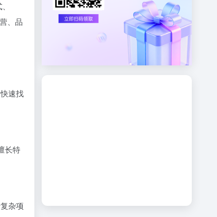
式、
运营、品
，快速找
接擅长特
于复杂项