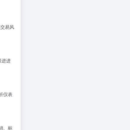
低交易风
跟进进
分析仪表
销、标