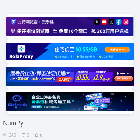
NumPy
640
0
0