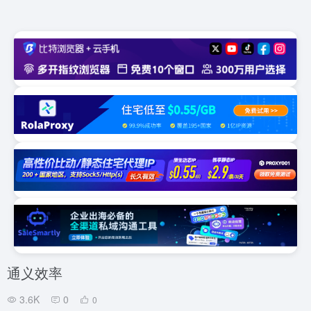
通义效率
3.6K
0
0