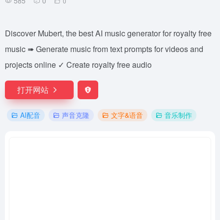
585
0
0
Discover Mubert, the best AI music generator for royalty free
music ➠ Generate music from text prompts for videos and
projects online ✓ Create royalty free audio
打开网站
AI配音
声音克隆
文字&语音
音乐制作