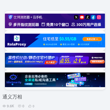
通义万相
9.6K
0
0