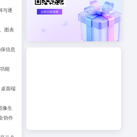
解与逐
结、图表
确保信息
忆功能
，桌面端
图像生
安全协作