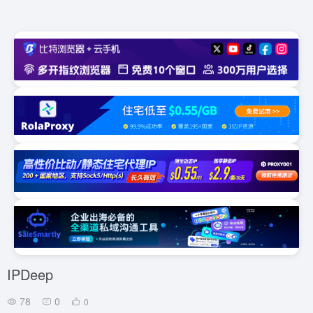
IPDeep
78
0
0