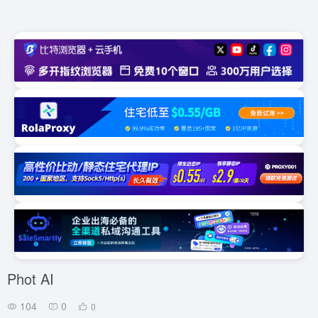
Phot AI
104
0
0