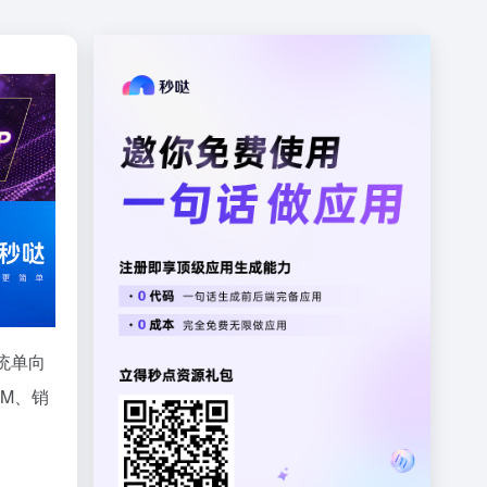
统单向
M、销