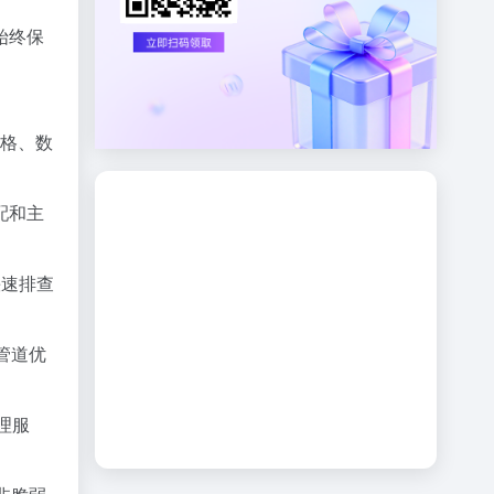
始终保
子表格、数
配和主
快速排查
管道优
经理服