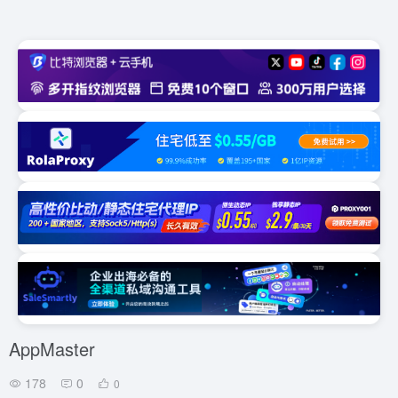
AppMaster
178
0
0