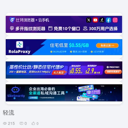
轻流
215
0
0