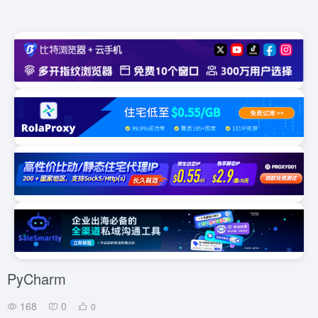
PyCharm
168
0
0